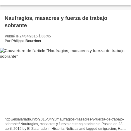
Arméniens (Die Ausrottung der Armenier) Karl...
Naufragios, masacres y fuerza de trabajo
sobrante
Publié le 24/04/2015 à 06:45
Par
Philippe Bourrinet
http://elsalariado.info/2015/04/23/naufragios-masacres-y-fuerza-de-trabajo-
sobrante/ Naufragios, masacres y fuerza de trabajo sobrante Posted on 23
abril, 2015 by El Salariado in Historia, Noticias and tagged emigración, Haití,