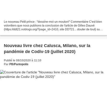
Le nouveau Petit prince : "dessine-moi un mouton!" Commentaire C'est bien
volontiers que nous publions la conclusion de l'article de Gilles Dauvé
(https://ddt21.noblogs.org/?page_id=2410, site DDT21... douter de tout) sur
les perspectives au temps du...
Nouveau livre chez Calusca, Milano, sur la
pandémie de Codiv-19 (juillet 2020)
Publié le 08/10/2020 à 11:10
Par
PB/Pantopolis