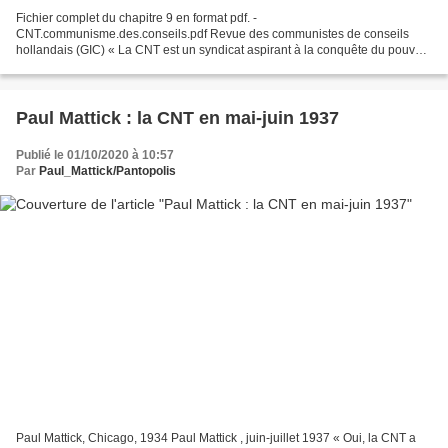
Fichier complet du chapitre 9 en format pdf. -
CNT.communisme.des.conseils.pdf Revue des communistes de conseils
hollandais (GIC) « La CNT est un syndicat aspirant à la conquête du pouvoir
par la CNT. Cela doit nécessairement conduire à une dictature...
Paul Mattick : la CNT en mai-juin 1937
Publié le 01/10/2020 à 10:57
Par
Paul_Mattick/Pantopolis
Paul Mattick, Chicago, 1934 Paul Mattick , juin-juillet 1937 « Oui, la CNT a