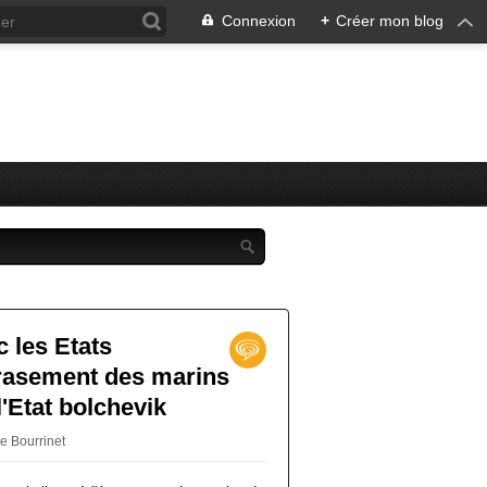
Connexion
+
Créer mon blog
c les Etats
écrasement des marins
l'Etat bolchevik
pe Bourrinet