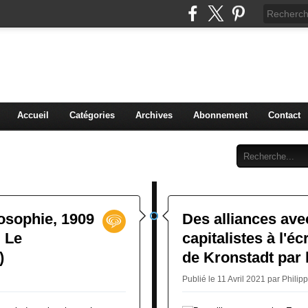
ntopolis.over-blog.com
Accueil
Catégories
Archives
Abonnement
Contact
losophie, 1909
Des alliances ave
: Le
capitalistes à l'
)
de Kronstadt par 
Publié le 11 Avril 2021 par Philip