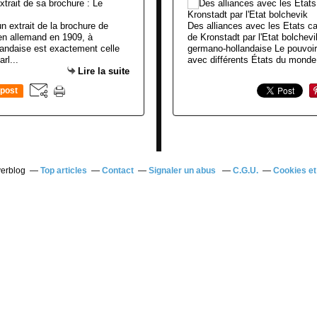
n extrait de la brochure de
Des alliances avec les Etats c
 en allemand en 1909, à
de Kronstadt par l'Etat bolche
landaise est exactement celle
germano-hollandaise Le pouvoir
rl...
avec différents États du monde c
Lire la suite
post
verblog
Top articles
Contact
Signaler un abus
C.G.U.
Cookies et