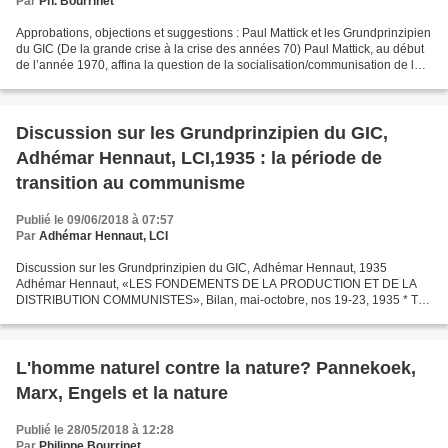
Par
Ph. Bourrinet
Approbations, objections et suggestions : Paul Mattick et les Grundprinzipien
du GIC (De la grande crise à la crise des années 70) Paul Mattick, au début
de l’année 1970, affina la question de la socialisation/communisation de la
société capitaliste mondiale....
Discussion sur les Grundprinzipien du GIC,
Adhémar Hennaut, LCI,1935 : la période de
transition au communisme
Publié le 09/06/2018 à 07:57
Par
Adhémar Hennaut, LCI
Discussion sur les Grundprinzipien du GIC, Adhémar Hennaut, 1935
Adhémar Hennaut, «LES FONDEMENTS DE LA PRODUCTION ET DE LA
DISTRIBUTION COMMUNISTES», Bilan, mai-octobre, nos 19-23, 1935 * Tel
est le titre d’un petit volume dont le Groupe des Communistes...
L'homme naturel contre la nature? Pannekoek,
Marx, Engels et la nature
Publié le 28/05/2018 à 12:28
Par
Philippe Bourrinet