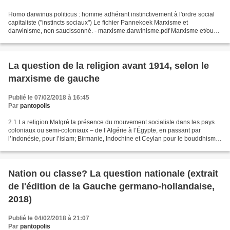
Homo darwinus politicus : homme adhérant instinctivement à l'ordre social
capitaliste ("instincts sociaux") Le fichier Pannekoek Marxisme et
darwinisme, non saucissonné. - marxisme.darwinisme.pdf Marxisme et/ou
darwinisme? Pannekoek et Darwin La Gauche...
La question de la religion avant 1914, selon le
marxisme de gauche
Publié le 07/02/2018 à 16:45
Par
pantopolis
2.1 La religion Malgré la présence du mouvement socialiste dans les pays
coloniaux ou semi-coloniaux – de l’Algérie à l’Égypte, en passant par
l’Indonésie, pour l’islam; Birmanie, Indochine et Ceylan pour le bouddhisme
– la critique marxiste de la religion...
Nation ou classe? La question nationale (extrait
de l'édition de la Gauche germano-hollandaise,
2018)
Publié le 04/02/2018 à 21:07
Par
pantopolis