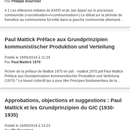
Par
Philippe Bourrinet
4.1 Les réflexions initiales du KAPD et de Jan Appel sur le processus
communiste («socialisation»/«communisation») Le débat sur la période de
transition au communisme fut initié dans la gauche communiste allemande à
travers la question centralisme/fédéralisme....
Paul Mattick Préface aux Grundprinzipien
kommunistischer Produktion und Verteilung
Publié le 19/06/2018 à 11:29
Par
Paul Mattick 1970
Fichier de la préface de Mattick 1970 en pdf. - mattick.1970.pdf Paul Mattick
Préface aux Grundprinzipien kommunistischer Produktion und Verteilung
(1970) * Le travail collectif qui a pour titre Principes fondamentaux de la
production et de la distribution...
Approbations, objections et suggestions : Paul
Mattick et les Grundprinzipien du GIC (1930-
1935)
Publié le 16/06/2018 à 14:22