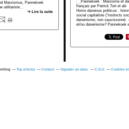
und Marxismus, Pannekoek
utilitariste...
Homo darwinus politicus : homm
Lire la suite
social capitaliste ("instincts 
darwinisme, non saucissonné. 
et/ou darwinisme? Pannekoek e
verblog
Top articles
Contact
Signaler un abus
C.G.U.
Cookies et