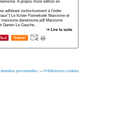
e adhérant instinctivement à l'ordre
sociaux") Le fichier Pannekoek Marxisme et
- marxisme.darwinisme.pdf Marxisme
t Darwin La Gauche...
Lire la suite
Repost
0
 données personnelles
Préférences cookies